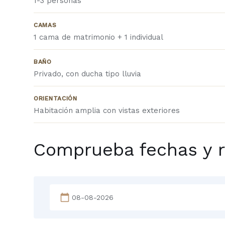
1-3 personas
CAMAS
1 cama de matrimonio + 1 individual
BAÑO
Privado, con ducha tipo lluvia
ORIENTACIÓN
Habitación amplia con vistas exteriores
Comprueba fechas y r
calendar_today