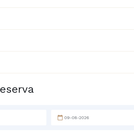
eserva
calendar_today